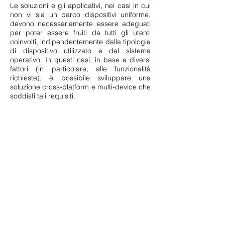
Le soluzioni e gli applicativi, nei casi in cui
non vi sia un parco dispositivi uniforme,
devono necessariamente essere adeguati
per poter essere fruiti da tutti gli utenti
coinvolti, indipendentemente dalla tipologia
di dispositivo utilizzato e dal sistema
operativo. In questi casi, in base a diversi
fattori (in particolare, alle funzionalità
richieste), è possibile sviluppare una
soluzione cross-platform e multi-device che
soddisfi tali requisiti.
SEDE DI ROMA
Viale Pasteur 78
Roma (RM)
SEDE DI TRENTO